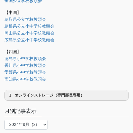
全国公立学校教頭会
研修部
【中国】
調査部
鳥取県公立学校教頭会
島根県公立小中学校教頭会
法制部
岡山県公立小中学校教頭会
会報部
広島県公立小中学校教頭会
会誌「かなめ」原稿（執筆者専用）
【四国】
徳島県小中学校教頭会
理事会専用
香川県小中学校教頭会
事務局関係
愛媛県小中学校教頭会
中国大会関係（山口県教頭会）
高知県小中学校教頭会
オンラインストレージ（専門部長専用）
月別記事表示
月
別
研修部長
記