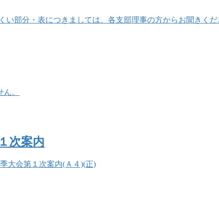
・表につきましては、各支部理事の方からお聞きください。) 27-
せん。
１次案内
季大会第１次案内(Ａ４)(正)