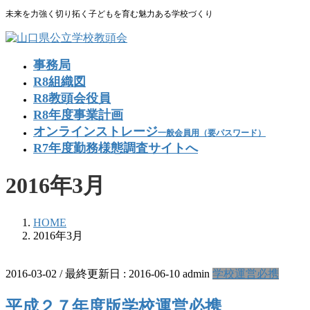
コ
ナ
未来を力強く切り拓く子どもを育む魅力ある学校づくり
ン
ビ
テ
ゲ
ン
ー
事務局
ツ
シ
R8組織図
に
ョ
R8教頭会役員
移
ン
R8年度事業計画
動
に
移
オンラインストレージ
一般会員用（要パスワード）
動
R7年度勤務様態調査サイトへ
2016年3月
HOME
2016年3月
2016-03-02
/ 最終更新日 :
2016-06-10
admin
学校運営必携
平成２７年度版学校運営必携