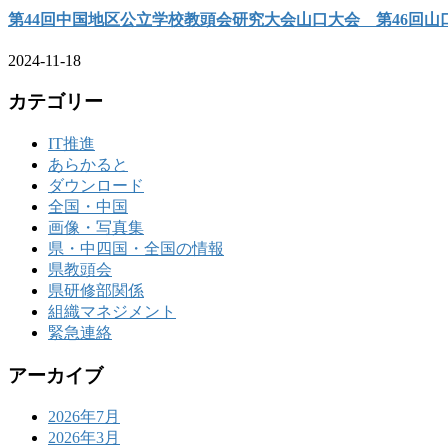
第44回中国地区公立学校教頭会研究大会山口大会 第46回
2024-11-18
カテゴリー
IT推進
あらかると
ダウンロード
全国・中国
画像・写真集
県・中四国・全国の情報
県教頭会
県研修部関係
組織マネジメント
緊急連絡
アーカイブ
2026年7月
2026年3月