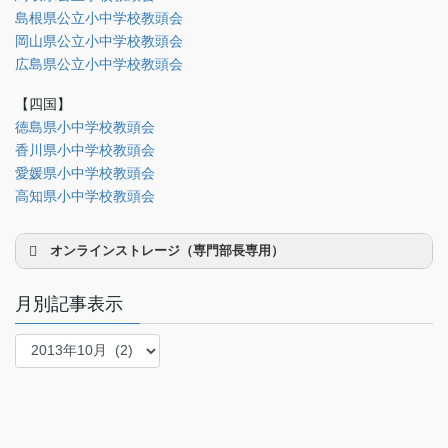
島根県公立小中学校教頭会
法制部
岡山県公立小中学校教頭会
会報部
広島県公立小中学校教頭会
会誌「かなめ」原稿（執筆者専用）
【四国】
徳島県小中学校教頭会
理事会専用
香川県小中学校教頭会
事務局関係
愛媛県小中学校教頭会
中国大会関係（山口県教頭会）
高知県小中学校教頭会
オンラインストレージ（専門部長専用）
月別記事表示
月
別
研修部長
記
事
調査部長
表
法制部長
示