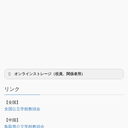
オンラインストレージ（役員、関係者用）
リンク
【全国】
理事会議事録
全国公立学校教頭会
研修部
【中国】
調査部
鳥取県公立学校教頭会