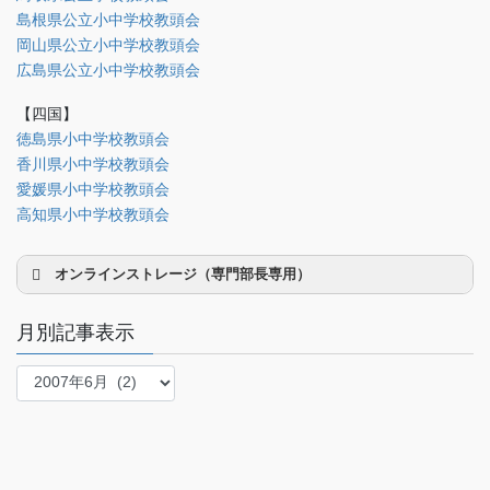
島根県公立小中学校教頭会
法制部
岡山県公立小中学校教頭会
会報部
広島県公立小中学校教頭会
会誌「かなめ」原稿（執筆者専用）
【四国】
徳島県小中学校教頭会
理事会専用
香川県小中学校教頭会
事務局関係
愛媛県小中学校教頭会
中国大会関係（山口県教頭会）
高知県小中学校教頭会
オンラインストレージ（専門部長専用）
月別記事表示
月
別
研修部長
記
事
調査部長
表
法制部長
示