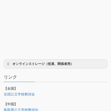
オンラインストレージ（役員、関係者用）
リンク
【全国】
理事会議事録
全国公立学校教頭会
研修部
【中国】
調査部
鳥取県公立学校教頭会