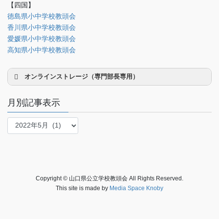
【四国】
徳島県小中学校教頭会
理事会専用
香川県小中学校教頭会
事務局関係
愛媛県小中学校教頭会
中国大会関係（山口県教頭会）
高知県小中学校教頭会
オンラインストレージ（専門部長専用）
月別記事表示
月
別
研修部長
記
事
調査部長
表
法制部長
示
Copyright © 山口県公立学校教頭会 All Rights Reserved.
会報部長
This site is made by
Media Space Knoby