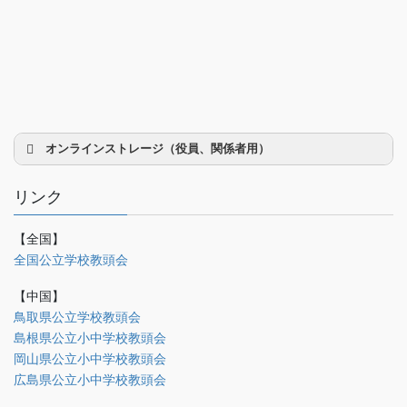
オンラインストレージ（役員、関係者用）
リンク
【全国】
理事会議事録
全国公立学校教頭会
研修部
【中国】
調査部
鳥取県公立学校教頭会
島根県公立小中学校教頭会
法制部
岡山県公立小中学校教頭会
会報部
広島県公立小中学校教頭会
会誌「かなめ」原稿（執筆者専用）