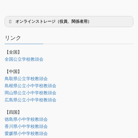
オンラインストレージ（役員、関係者用）
リンク
【全国】
理事会議事録
全国公立学校教頭会
研修部
【中国】
調査部
鳥取県公立学校教頭会
島根県公立小中学校教頭会
法制部
岡山県公立小中学校教頭会
会報部
広島県公立小中学校教頭会
会誌「かなめ」原稿（執筆者専用）
【四国】
徳島県小中学校教頭会
理事会専用
香川県小中学校教頭会
事務局関係
愛媛県小中学校教頭会