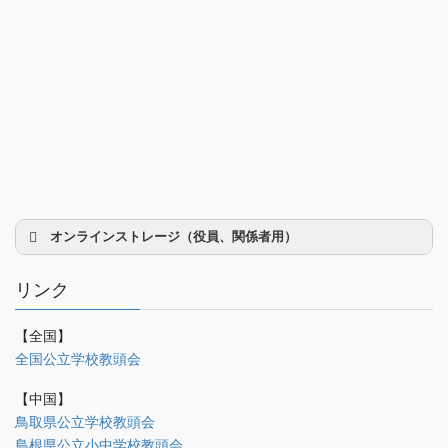
オンラインストレージ（役員、関係者用）
リンク
【全国】
理事会議事録
全国公立学校教頭会
研修部
【中国】
調査部
鳥取県公立学校教頭会
島根県公立小中学校教頭会