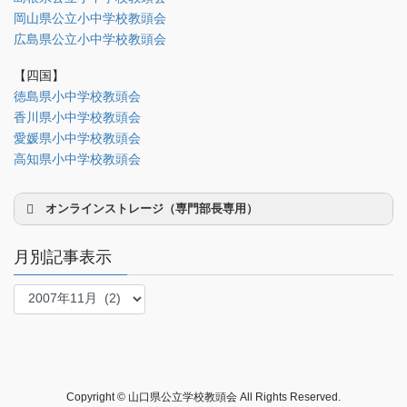
法制部
岡山県公立小中学校教頭会
会報部
広島県公立小中学校教頭会
会誌「かなめ」原稿（執筆者専用）
【四国】
徳島県小中学校教頭会
理事会専用
香川県小中学校教頭会
事務局関係
愛媛県小中学校教頭会
中国大会関係（山口県教頭会）
高知県小中学校教頭会
オンラインストレージ（専門部長専用）
月別記事表示
月
別
研修部長
記
事
調査部長
表
法制部長
示
Copyright © 山口県公立学校教頭会 All Rights Reserved.
会報部長