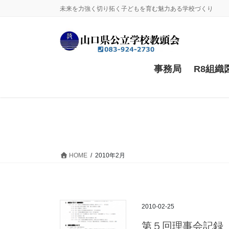
コ
ナ
未来を力強く切り拓く子どもを育む魅力ある学校づくり
ン
ビ
テ
ゲ
ン
ー
ツ
シ
に
ョ
事務局
R8組織
移
ン
動
に
移
動
HOME
2010年2月
2010-02-25
第５回理事会記録