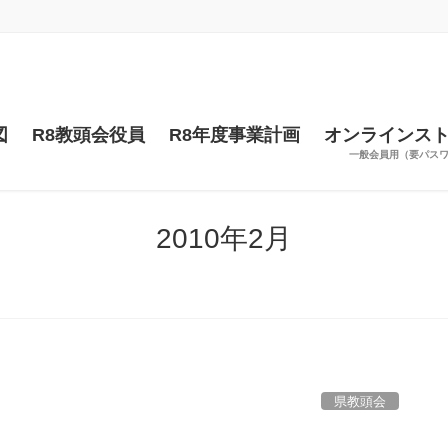
図
R8教頭会役員
R8年度事業計画
オンラインス
一般会員用（要パス
2010年2月
県教頭会