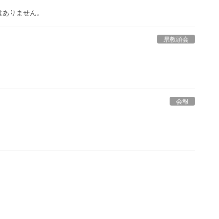
はありません。
県教頭会
会報