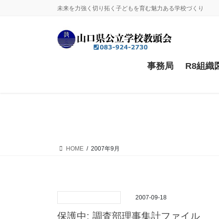
コ
ナ
未来を力強く切り拓く子どもを育む魅力ある学校づくり
ン
ビ
テ
ゲ
ン
ー
ツ
シ
に
ョ
事務局
R8組織
移
ン
動
に
移
動
HOME
2007年9月
2007-09-18
保護中: 調査部理事集計ファイル