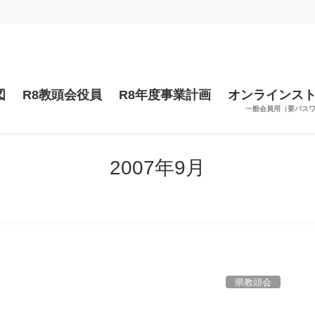
図
R8教頭会役員
R8年度事業計画
オンラインス
一般会員用（要パス
2007年9月
県教頭会