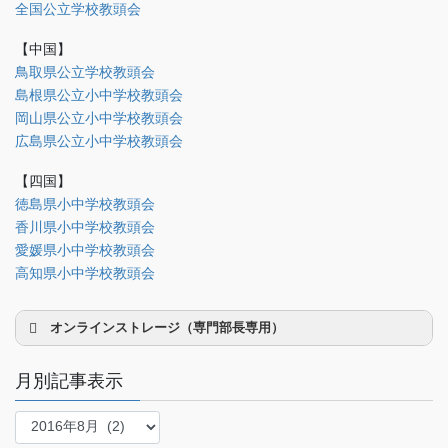
全国公立学校教頭会
研修部
【中国】
調査部
鳥取県公立学校教頭会
島根県公立小中学校教頭会
法制部
岡山県公立小中学校教頭会
会報部
広島県公立小中学校教頭会
会誌「かなめ」原稿（執筆者専用）
【四国】
徳島県小中学校教頭会
理事会専用
香川県小中学校教頭会
事務局関係
愛媛県小中学校教頭会
中国大会関係（山口県教頭会）
高知県小中学校教頭会
オンラインストレージ（専門部長専用）
月別記事表示
月
別
研修部長