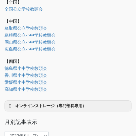
【全国】
理事会議事録
全国公立学校教頭会
研修部
【中国】
調査部
鳥取県公立学校教頭会
島根県公立小中学校教頭会
法制部
岡山県公立小中学校教頭会
会報部
広島県公立小中学校教頭会
会誌「かなめ」原稿（執筆者専用）
【四国】
徳島県小中学校教頭会
理事会専用
香川県小中学校教頭会
事務局関係
愛媛県小中学校教頭会
中国大会関係（山口県教頭会）
高知県小中学校教頭会
オンラインストレージ（専門部長専用）
月別記事表示
月