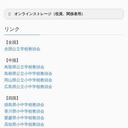
オンラインストレージ（役員、関係者用）
リンク
【全国】
理事会議事録
全国公立学校教頭会
研修部
【中国】
調査部
鳥取県公立学校教頭会
島根県公立小中学校教頭会
法制部
岡山県公立小中学校教頭会
会報部
広島県公立小中学校教頭会
会誌「かなめ」原稿（執筆者専用）
【四国】
徳島県小中学校教頭会
理事会専用
香川県小中学校教頭会
事務局関係
愛媛県小中学校教頭会
中国大会関係（山口県教頭会）
高知県小中学校教頭会