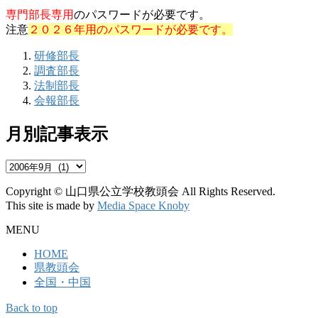
専門部長専用
のパスワードが必要です。
注意
２０２６年用のパスワードが必要です。
研修部長
調査部長
法制部長
会報部長
月別記事表示
月
別
Copyright © 山口県公立学校教頭会 All Rights Reserved.
記
This site is made by
Media Space Knoby
事
表
MENU
示
HOME
県教頭会
全国・中国
Back to top