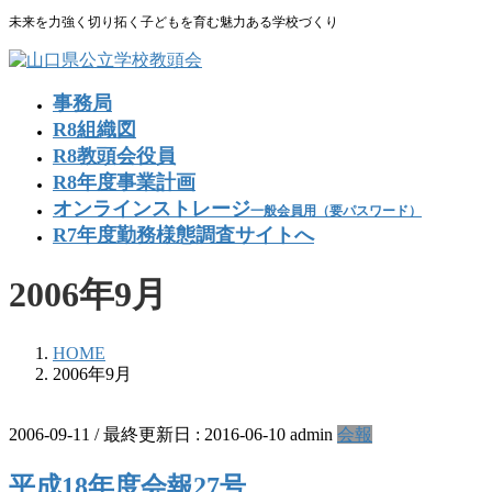
コ
ナ
未来を力強く切り拓く子どもを育む魅力ある学校づくり
ン
ビ
テ
ゲ
ン
ー
事務局
ツ
シ
R8組織図
に
ョ
R8教頭会役員
移
ン
R8年度事業計画
動
に
移
オンラインストレージ
一般会員用（要パスワード）
動
R7年度勤務様態調査サイトへ
2006年9月
HOME
2006年9月
2006-09-11
/ 最終更新日 :
2016-06-10
admin
会報
平成18年度会報27号