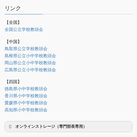
リンク
【全国】
理事会議事録
全国公立学校教頭会
研修部
【中国】
調査部
鳥取県公立学校教頭会
島根県公立小中学校教頭会
法制部
岡山県公立小中学校教頭会
会報部
広島県公立小中学校教頭会
会誌「かなめ」原稿（執筆者専用）
【四国】
徳島県小中学校教頭会
理事会専用
香川県小中学校教頭会
事務局関係
愛媛県小中学校教頭会
中国大会関係（山口県教頭会）
高知県小中学校教頭会
オンラインストレージ（専門部長専用）