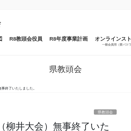
図
R8教頭会役員
R8年度事業計画
オンラインス
一般会員用（要パス
県教頭会
無事終了いたしました。
県教頭会
（柳井大会）無事終了いた