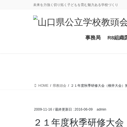
コ
ナ
未来を力強く切り拓く子どもを育む魅力ある学校づくり
ン
ビ
テ
ゲ
ン
ー
ツ
シ
に
ョ
事務局
R8組織
移
ン
動
に
移
動
HOME
県教頭会
２１年度秋季研修大会（柳井大会）
2009-11-16
/ 最終更新日 :
2016-06-09
admin
２１年度秋季研修大会