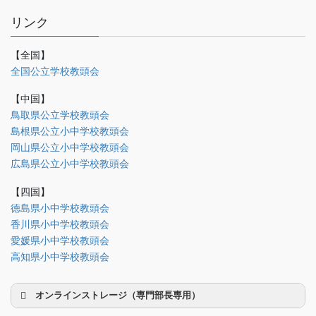
リンク
【全国】
理事会議事録
全国公立学校教頭会
研修部
【中国】
調査部
鳥取県公立学校教頭会
島根県公立小中学校教頭会
法制部
岡山県公立小中学校教頭会
会報部
広島県公立小中学校教頭会
会誌「かなめ」原稿（執筆者専用）
【四国】
徳島県小中学校教頭会
理事会専用
香川県小中学校教頭会
事務局関係
愛媛県小中学校教頭会
中国大会関係（山口県教頭会）
高知県小中学校教頭会
オンラインストレージ（専門部長専用）