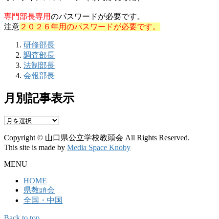
専門部長専用
のパスワードが必要です。
注意
２０２６年用のパスワードが必要です。
研修部長
調査部長
法制部長
会報部長
月別記事表示
月
別
Copyright © 山口県公立学校教頭会 All Rights Reserved.
記
This site is made by
Media Space Knoby
事
表
MENU
示
HOME
県教頭会
全国・中国
Back to top