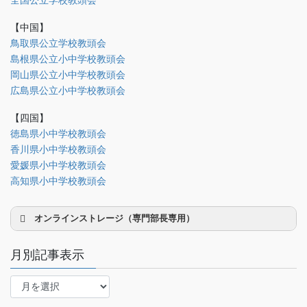
全国公立学校教頭会
研修部
【中国】
調査部
鳥取県公立学校教頭会
島根県公立小中学校教頭会
法制部
岡山県公立小中学校教頭会
会報部
広島県公立小中学校教頭会
会誌「かなめ」原稿（執筆者専用）
【四国】
徳島県小中学校教頭会
理事会専用
香川県小中学校教頭会
事務局関係
愛媛県小中学校教頭会
中国大会関係（山口県教頭会）
高知県小中学校教頭会
オンラインストレージ（専門部長専用）
月別記事表示
月
別
研修部長
記