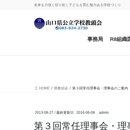
コ
ナ
未来を力強く切り拓く子どもを育む魅力ある学校づくり
ン
ビ
テ
ゲ
ン
ー
ツ
シ
に
ョ
事務局
R8組織
移
ン
動
に
移
動
HOME
県教頭会
第３回常任理事会・理事会のご案内
2013-08-27
/ 最終更新日 :
2016-06-08
admin
第３回常任理事会・理