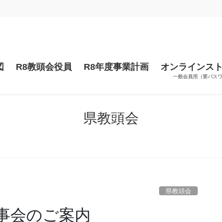
図
R8教頭会役員
R8年度事業計画
オンラインス
一般会員用（要パス
県教頭会
県教頭会
事会のご案内