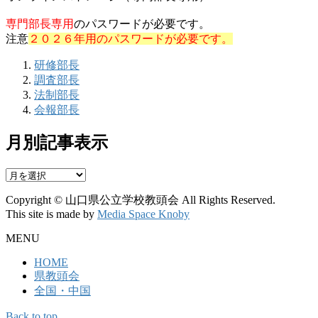
専門部長専用
のパスワードが必要です。
注意
２０２６年用のパスワードが必要です。
研修部長
調査部長
法制部長
会報部長
月別記事表示
月
別
Copyright © 山口県公立学校教頭会 All Rights Reserved.
記
This site is made by
Media Space Knoby
事
表
MENU
示
HOME
県教頭会
全国・中国
Back to top