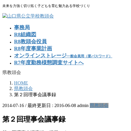
コ
ナ
未来を力強く切り拓く子どもを育む魅力ある学校づくり
ン
ビ
テ
ゲ
ン
ー
事務局
ツ
シ
R8組織図
に
ョ
R8教頭会役員
移
ン
R8年度事業計画
動
に
移
オンラインストレージ
一般会員用（要パスワード）
動
R7年度勤務様態調査サイトへ
県教頭会
HOME
県教頭会
第２回理事会議事録
2014-07-16
/ 最終更新日 :
2016-06-08
admin
県教頭会
第２回理事会議事録