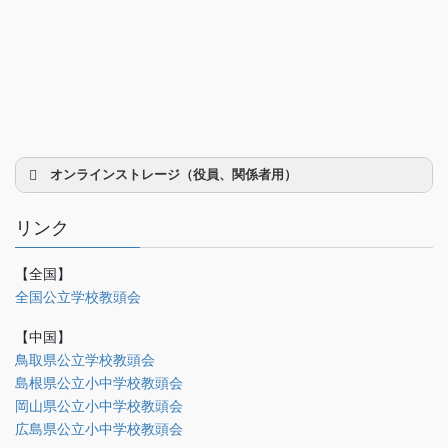
オンラインストレージ（役員、関係者用）
リンク
【全国】
理事会議事録
全国公立学校教頭会
研修部
【中国】
調査部
鳥取県公立学校教頭会
島根県公立小中学校教頭会
法制部
岡山県公立小中学校教頭会
会報部
広島県公立小中学校教頭会