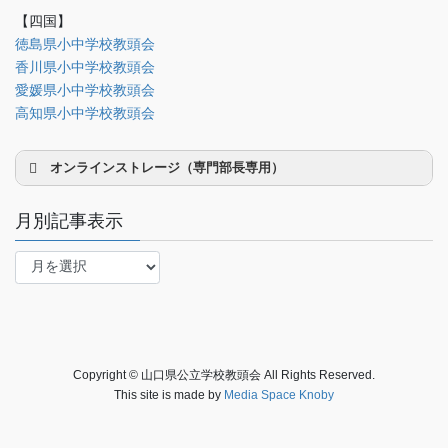
会誌「かなめ」原稿（執筆者専用）
【四国】
徳島県小中学校教頭会
理事会専用
香川県小中学校教頭会
事務局関係
愛媛県小中学校教頭会
中国大会関係（山口県教頭会）
高知県小中学校教頭会
オンラインストレージ（専門部長専用）
月別記事表示
月
別
研修部長
記
事
調査部長
表
法制部長
示
Copyright © 山口県公立学校教頭会 All Rights Reserved.
会報部長
This site is made by
Media Space Knoby