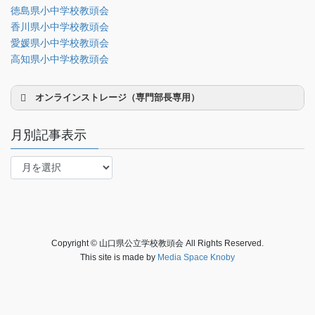
徳島県小中学校教頭会
理事会専用
香川県小中学校教頭会
事務局関係
愛媛県小中学校教頭会
中国大会関係（山口県教頭会）
高知県小中学校教頭会
オンラインストレージ（専門部長専用）
月別記事表示
月
別
研修部長
記
事
調査部長
表
法制部長
示
Copyright © 山口県公立学校教頭会 All Rights Reserved.
会報部長
This site is made by
Media Space Knoby