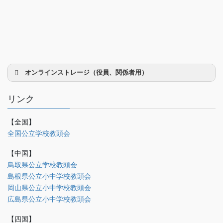
オンラインストレージ（役員、関係者用）
リンク
【全国】
理事会議事録
全国公立学校教頭会
研修部
【中国】
調査部
鳥取県公立学校教頭会
島根県公立小中学校教頭会
法制部
岡山県公立小中学校教頭会
会報部
広島県公立小中学校教頭会
会誌「かなめ」原稿（執筆者専用）
【四国】