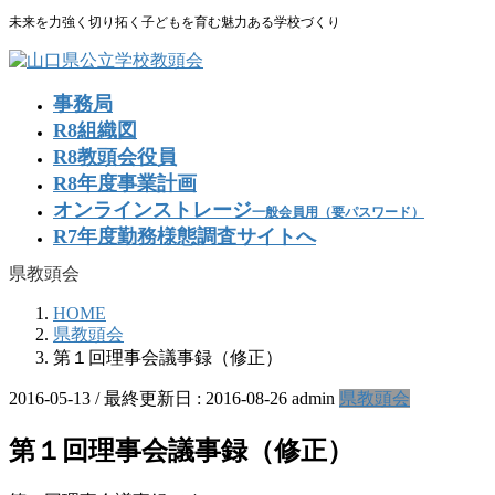
コ
ナ
未来を力強く切り拓く子どもを育む魅力ある学校づくり
ン
ビ
テ
ゲ
ン
ー
事務局
ツ
シ
R8組織図
に
ョ
R8教頭会役員
移
ン
R8年度事業計画
動
に
移
オンラインストレージ
一般会員用（要パスワード）
動
R7年度勤務様態調査サイトへ
県教頭会
HOME
県教頭会
第１回理事会議事録（修正）
2016-05-13
/ 最終更新日 :
2016-08-26
admin
県教頭会
第１回理事会議事録（修正）