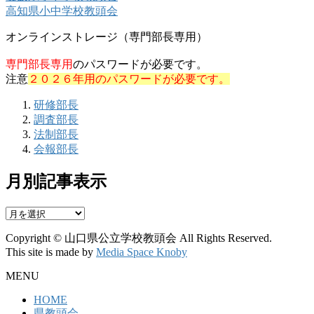
高知県小中学校教頭会
オンラインストレージ（専門部長専用）
専門部長専用
のパスワードが必要です。
注意
２０２６年用のパスワードが必要です。
研修部長
調査部長
法制部長
会報部長
月別記事表示
月
別
Copyright © 山口県公立学校教頭会 All Rights Reserved.
記
This site is made by
Media Space Knoby
事
表
MENU
示
HOME
県教頭会