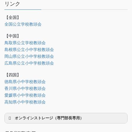
リンク
【全国】
理事会議事録
全国公立学校教頭会
研修部
【中国】
調査部
鳥取県公立学校教頭会
島根県公立小中学校教頭会
法制部
岡山県公立小中学校教頭会
会報部
広島県公立小中学校教頭会
会誌「かなめ」原稿（執筆者専用）
【四国】
徳島県小中学校教頭会
理事会専用
香川県小中学校教頭会
事務局関係
愛媛県小中学校教頭会
中国大会関係（山口県教頭会）
高知県小中学校教頭会
オンラインストレージ（専門部長専用）