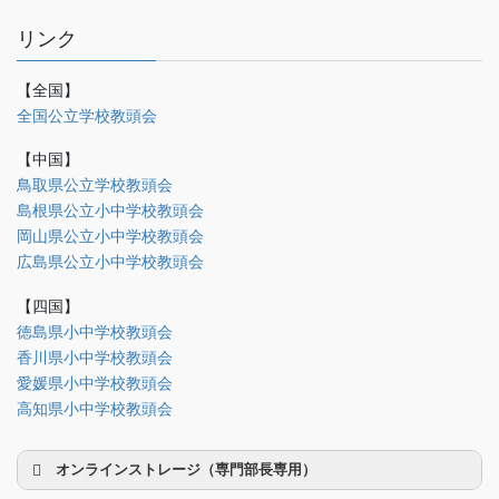
リンク
【全国】
理事会議事録
全国公立学校教頭会
研修部
【中国】
調査部
鳥取県公立学校教頭会
島根県公立小中学校教頭会
法制部
岡山県公立小中学校教頭会
会報部
広島県公立小中学校教頭会
会誌「かなめ」原稿（執筆者専用）
【四国】
徳島県小中学校教頭会
理事会専用
香川県小中学校教頭会
事務局関係
愛媛県小中学校教頭会
中国大会関係（山口県教頭会）
高知県小中学校教頭会
オンラインストレージ（専門部長専用）