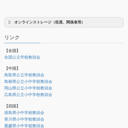
オンラインストレージ（役員、関係者用）
リンク
【全国】
理事会議事録
全国公立学校教頭会
研修部
【中国】
調査部
鳥取県公立学校教頭会
島根県公立小中学校教頭会
法制部
岡山県公立小中学校教頭会
会報部
広島県公立小中学校教頭会
会誌「かなめ」原稿（執筆者専用）
【四国】
徳島県小中学校教頭会
理事会専用
香川県小中学校教頭会
事務局関係
愛媛県小中学校教頭会