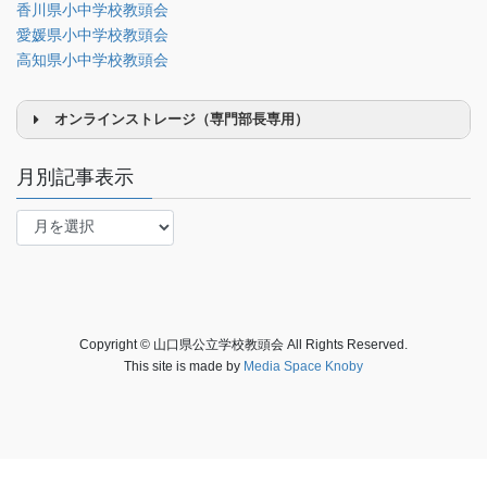
香川県小中学校教頭会
事務局関係
愛媛県小中学校教頭会
中国大会関係（山口県教頭会）
高知県小中学校教頭会
オンラインストレージ（専門部長専用）
月別記事表示
月
別
研修部長
記
事
調査部長
表
法制部長
示
Copyright © 山口県公立学校教頭会 All Rights Reserved.
会報部長
This site is made by
Media Space Knoby