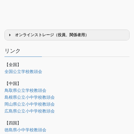
オンラインストレージ（役員、関係者用）
リンク
【全国】
理事会議事録
全国公立学校教頭会
研修部
【中国】
調査部
鳥取県公立学校教頭会
島根県公立小中学校教頭会
法制部
岡山県公立小中学校教頭会
会報部
広島県公立小中学校教頭会
会誌「かなめ」原稿（執筆者専用）
【四国】
徳島県小中学校教頭会
理事会専用