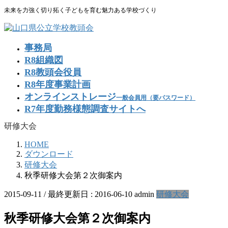
コ
ナ
未来を力強く切り拓く子どもを育む魅力ある学校づくり
ン
ビ
テ
ゲ
ン
ー
事務局
ツ
シ
R8組織図
に
ョ
R8教頭会役員
移
ン
R8年度事業計画
動
に
移
オンラインストレージ
一般会員用（要パスワード）
動
R7年度勤務様態調査サイトへ
研修大会
HOME
ダウンロード
研修大会
秋季研修大会第２次御案内
2015-09-11
/ 最終更新日 :
2016-06-10
admin
研修大会
秋季研修大会第２次御案内