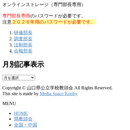
オンラインストレージ（専門部長専用）
専門部長専用
のパスワードが必要です。
注意
２０２６年用のパスワードが必要です。
研修部長
調査部長
法制部長
会報部長
月別記事表示
月
別
Copyright © 山口県公立学校教頭会 All Rights Reserved.
記
This site is made by
Media Space Knoby
事
表
MENU
示
HOME
県教頭会
全国・中国