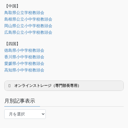
研修部
【中国】
調査部
鳥取県公立学校教頭会
島根県公立小中学校教頭会
法制部
岡山県公立小中学校教頭会
会報部
広島県公立小中学校教頭会
会誌「かなめ」原稿（執筆者専用）
【四国】
徳島県小中学校教頭会
理事会専用
香川県小中学校教頭会
事務局関係
愛媛県小中学校教頭会
中国大会関係（山口県教頭会）
高知県小中学校教頭会
オンラインストレージ（専門部長専用）
月別記事表示
月
別
研修部長
記
事
調査部長