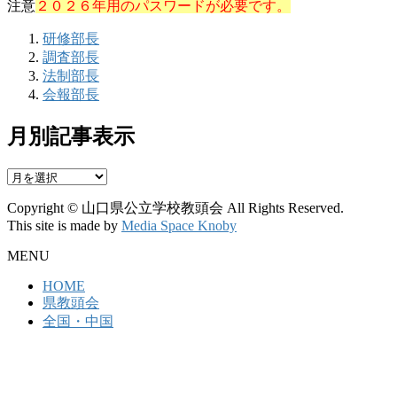
注意
２０２６年用のパスワードが必要です。
研修部長
調査部長
法制部長
会報部長
月別記事表示
月
別
Copyright © 山口県公立学校教頭会 All Rights Reserved.
記
This site is made by
Media Space Knoby
事
表
MENU
示
HOME
県教頭会
全国・中国