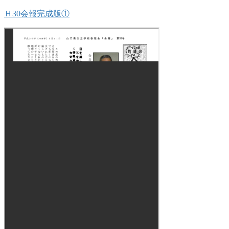
Ｈ30会報完成版①