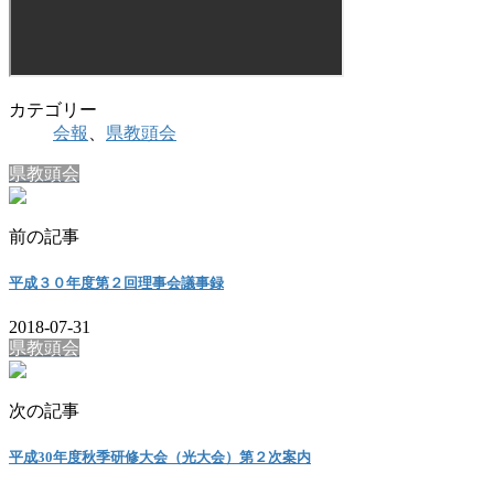
カテゴリー
会報
、
県教頭会
県教頭会
前の記事
平成３０年度第２回理事会議事録
2018-07-31
県教頭会
次の記事
平成30年度秋季研修大会（光大会）第２次案内