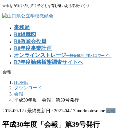
コ
ナ
未来を力強く切り拓く子どもを育む魅力ある学校づくり
ン
ビ
テ
ゲ
ン
ー
事務局
ツ
シ
R8組織図
に
ョ
R8教頭会役員
移
ン
R8年度事業計画
動
に
移
オンラインストレージ
一般会員用（要パスワード）
動
R7年度勤務様態調査サイトへ
会報
HOME
ダウンロード
会報
平成30年度「会報」第39号発行
2018-09-12
/ 最終更新日 :
2021-04-13
morimotosonoe
会報
平成30年度「会報」第39号発行