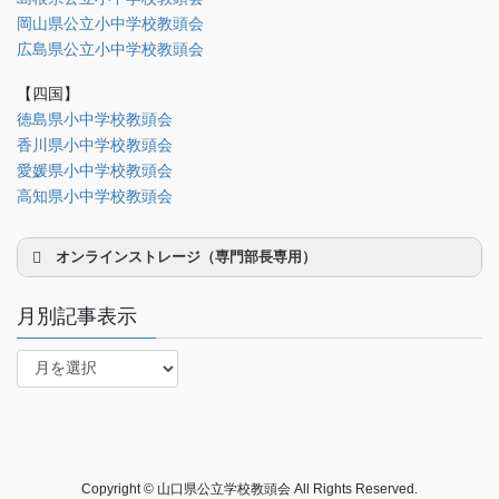
法制部
岡山県公立小中学校教頭会
会報部
広島県公立小中学校教頭会
会誌「かなめ」原稿（執筆者専用）
【四国】
徳島県小中学校教頭会
理事会専用
香川県小中学校教頭会
事務局関係
愛媛県小中学校教頭会
中国大会関係（山口県教頭会）
高知県小中学校教頭会
オンラインストレージ（専門部長専用）
月別記事表示
月
別
研修部長
記
事
調査部長
表
法制部長
示
Copyright © 山口県公立学校教頭会 All Rights Reserved.
会報部長