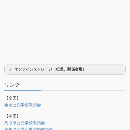
オンラインストレージ（役員、関係者用）
リンク
【全国】
理事会議事録
全国公立学校教頭会
研修部
【中国】
調査部
鳥取県公立学校教頭会
島根県公立小中学校教頭会