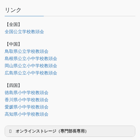
リンク
【全国】
理事会議事録
全国公立学校教頭会
研修部
【中国】
調査部
鳥取県公立学校教頭会
島根県公立小中学校教頭会
法制部
岡山県公立小中学校教頭会
会報部
広島県公立小中学校教頭会
会誌「かなめ」原稿（執筆者専用）
【四国】
徳島県小中学校教頭会
理事会専用
香川県小中学校教頭会
事務局関係
愛媛県小中学校教頭会
中国大会関係（山口県教頭会）
高知県小中学校教頭会
オンラインストレージ（専門部長専用）