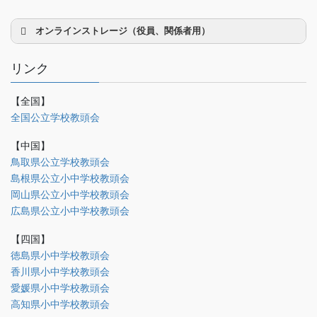
オンラインストレージ（役員、関係者用）
リンク
【全国】
理事会議事録
全国公立学校教頭会
研修部
【中国】
調査部
鳥取県公立学校教頭会
島根県公立小中学校教頭会
法制部
岡山県公立小中学校教頭会
会報部
広島県公立小中学校教頭会
会誌「かなめ」原稿（執筆者専用）
【四国】
徳島県小中学校教頭会
理事会専用
香川県小中学校教頭会
事務局関係
愛媛県小中学校教頭会
中国大会関係（山口県教頭会）
高知県小中学校教頭会