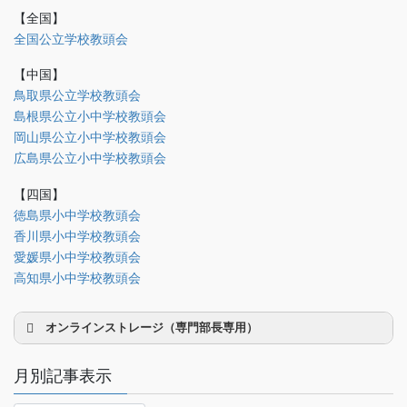
【全国】
理事会議事録
全国公立学校教頭会
研修部
【中国】
調査部
鳥取県公立学校教頭会
島根県公立小中学校教頭会
法制部
岡山県公立小中学校教頭会
会報部
広島県公立小中学校教頭会
会誌「かなめ」原稿（執筆者専用）
【四国】
徳島県小中学校教頭会
理事会専用
香川県小中学校教頭会
事務局関係
愛媛県小中学校教頭会
中国大会関係（山口県教頭会）
高知県小中学校教頭会
オンラインストレージ（専門部長専用）
月別記事表示
月