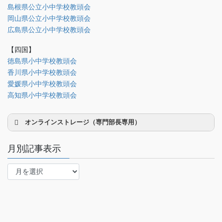
島根県公立小中学校教頭会
法制部
岡山県公立小中学校教頭会
会報部
広島県公立小中学校教頭会
会誌「かなめ」原稿（執筆者専用）
【四国】
徳島県小中学校教頭会
理事会専用
香川県小中学校教頭会
事務局関係
愛媛県小中学校教頭会
中国大会関係（山口県教頭会）
高知県小中学校教頭会
オンラインストレージ（専門部長専用）
月別記事表示
月
別
研修部長
記
事
調査部長
表
法制部長
示