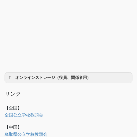
オンラインストレージ（役員、関係者用）
リンク
【全国】
理事会議事録
全国公立学校教頭会
研修部
【中国】
調査部
鳥取県公立学校教頭会