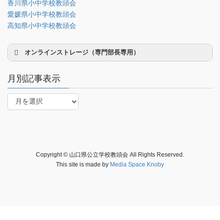
香川県小中学校教頭会
事務局関係
愛媛県小中学校教頭会
中国大会関係（山口県教頭会）
高知県小中学校教頭会
オンラインストレージ（専門部長専用）
月別記事表示
月
別
研修部長
記
事
調査部長
表
法制部長
示
Copyright © 山口県公立学校教頭会 All Rights Reserved.
会報部長
This site is made by
Media Space Knoby