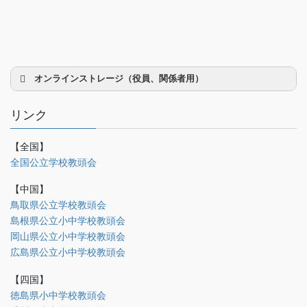
オンラインストレージ（役員、関係者用）
リンク
【全国】
理事会議事録
全国公立学校教頭会
研修部
【中国】
調査部
鳥取県公立学校教頭会
島根県公立小中学校教頭会
法制部
岡山県公立小中学校教頭会
会報部
広島県公立小中学校教頭会
会誌「かなめ」原稿（執筆者専用）
【四国】
徳島県小中学校教頭会
理事会専用