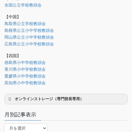
理事会議事録
全国公立学校教頭会
研修部
【中国】
調査部
鳥取県公立学校教頭会
島根県公立小中学校教頭会
法制部
岡山県公立小中学校教頭会
会報部
広島県公立小中学校教頭会
会誌「かなめ」原稿（執筆者専用）
【四国】
徳島県小中学校教頭会
理事会専用
香川県小中学校教頭会
事務局関係
愛媛県小中学校教頭会
中国大会関係（山口県教頭会）
高知県小中学校教頭会
オンラインストレージ（専門部長専用）
月別記事表示
月
別
研修部長