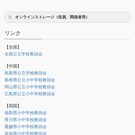
オンラインストレージ（役員、関係者用）
リンク
【全国】
理事会議事録
全国公立学校教頭会
研修部
【中国】
調査部
鳥取県公立学校教頭会
島根県公立小中学校教頭会
法制部
岡山県公立小中学校教頭会
会報部
広島県公立小中学校教頭会
会誌「かなめ」原稿（執筆者専用）
【四国】
徳島県小中学校教頭会
理事会専用
香川県小中学校教頭会
事務局関係
愛媛県小中学校教頭会
中国大会関係（山口県教頭会）
高知県小中学校教頭会