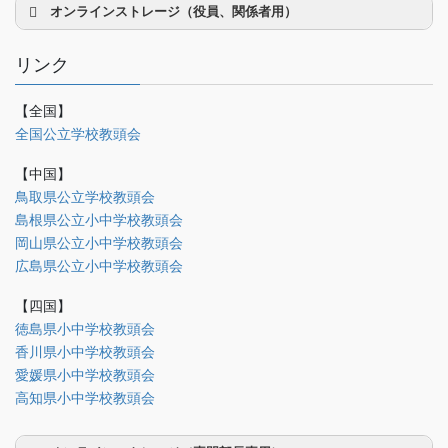
オンラインストレージ（役員、関係者用）
リンク
【全国】
理事会議事録
全国公立学校教頭会
研修部
【中国】
調査部
鳥取県公立学校教頭会
島根県公立小中学校教頭会
法制部
岡山県公立小中学校教頭会
会報部
広島県公立小中学校教頭会
会誌「かなめ」原稿（執筆者専用）
【四国】
徳島県小中学校教頭会
理事会専用
香川県小中学校教頭会
事務局関係
愛媛県小中学校教頭会
中国大会関係（山口県教頭会）
高知県小中学校教頭会