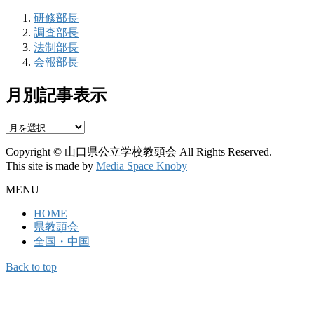
研修部長
調査部長
法制部長
会報部長
月別記事表示
月
別
Copyright © 山口県公立学校教頭会 All Rights Reserved.
記
This site is made by
Media Space Knoby
事
表
MENU
示
HOME
県教頭会
全国・中国
Back to top