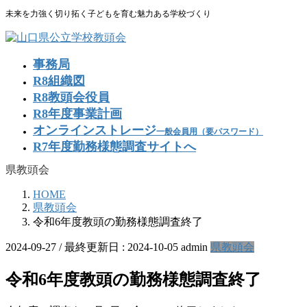
コ
ナ
未来を力強く切り拓く子どもを育む魅力ある学校づくり
ン
ビ
テ
ゲ
ン
ー
事務局
ツ
シ
R8組織図
に
ョ
R8教頭会役員
移
ン
R8年度事業計画
動
に
移
オンラインストレージ
一般会員用（要パスワード）
動
R7年度勤務様態調査サイトへ
県教頭会
HOME
県教頭会
令和6年度教頭の勤務様態調査終了
2024-09-27
/ 最終更新日 :
2024-10-05
admin
県教頭会
令和6年度教頭の勤務様態調査終了