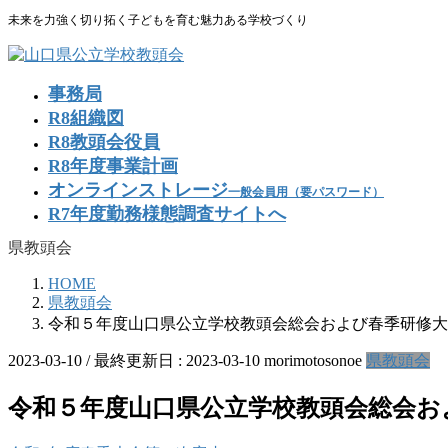
コ
ナ
未来を力強く切り拓く子どもを育む魅力ある学校づくり
ン
ビ
テ
ゲ
ン
ー
事務局
ツ
シ
R8組織図
に
ョ
R8教頭会役員
移
ン
R8年度事業計画
動
に
移
オンラインストレージ
一般会員用（要パスワード）
動
R7年度勤務様態調査サイトへ
県教頭会
HOME
県教頭会
令和５年度山口県公立学校教頭会総会および春季研修大
2023-03-10
/ 最終更新日 :
2023-03-10
morimotosonoe
県教頭会
令和５年度山口県公立学校教頭会総会お