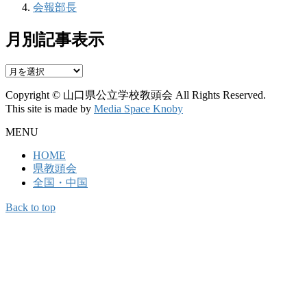
会報部長
月別記事表示
月
別
Copyright © 山口県公立学校教頭会 All Rights Reserved.
記
This site is made by
Media Space Knoby
事
表
MENU
示
HOME
県教頭会
全国・中国
Back to top