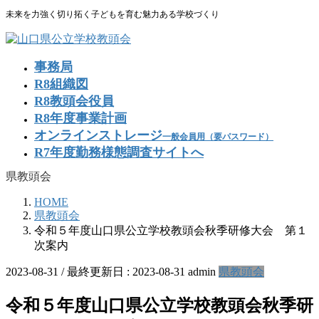
コ
ナ
未来を力強く切り拓く子どもを育む魅力ある学校づくり
ン
ビ
テ
ゲ
ン
ー
事務局
ツ
シ
R8組織図
に
ョ
R8教頭会役員
移
ン
R8年度事業計画
動
に
移
オンラインストレージ
一般会員用（要パスワード）
動
R7年度勤務様態調査サイトへ
県教頭会
HOME
県教頭会
令和５年度山口県公立学校教頭会秋季研修大会 第１
次案内
2023-08-31
/ 最終更新日 :
2023-08-31
admin
県教頭会
令和５年度山口県公立学校教頭会秋季研