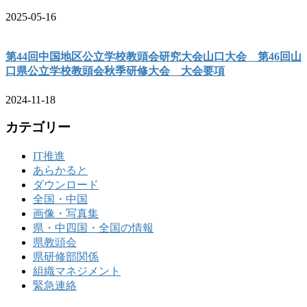
2025-05-16
第44回中国地区公立学校教頭会研究大会山口大会 第46回山
口県公立学校教頭会秋季研修大会 大会要項
2024-11-18
カテゴリー
IT推進
あらかると
ダウンロード
全国・中国
画像・写真集
県・中四国・全国の情報
県教頭会
県研修部関係
組織マネジメント
緊急連絡