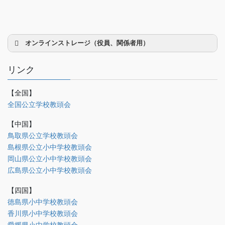
オンラインストレージ（役員、関係者用）
リンク
【全国】
理事会議事録
全国公立学校教頭会
研修部
【中国】
調査部
鳥取県公立学校教頭会
島根県公立小中学校教頭会
法制部
岡山県公立小中学校教頭会
会報部
広島県公立小中学校教頭会
会誌「かなめ」原稿（執筆者専用）
【四国】
徳島県小中学校教頭会
理事会専用
香川県小中学校教頭会
事務局関係