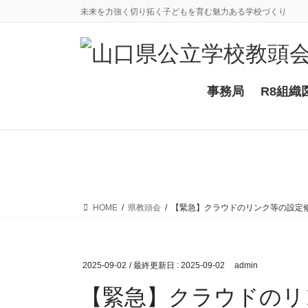
コ
ナ
未来を力強く切り拓く子どもを育む魅力ある学校づくり
ン
ビ
テ
ゲ
ン
ー
ツ
シ
に
ョ
事務局
R8組織
移
ン
動
に
移
動
HOME
県教頭会
【緊急】クラウドのリンク等の設定
2025-09-02
/ 最終更新日 :
2025-09-02
admin
【緊急】クラウドのリ