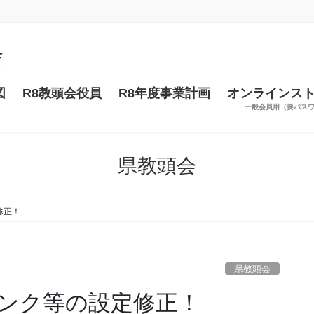
図
R8教頭会役員
R8年度事業計画
オンラインス
一般会員用（要パス
県教頭会
修正！
県教頭会
ンク等の設定修正！