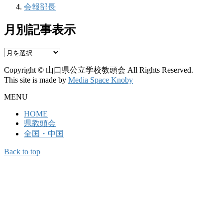
会報部長
月別記事表示
月
別
Copyright © 山口県公立学校教頭会 All Rights Reserved.
記
This site is made by
Media Space Knoby
事
表
MENU
示
HOME
県教頭会
全国・中国
Back to top