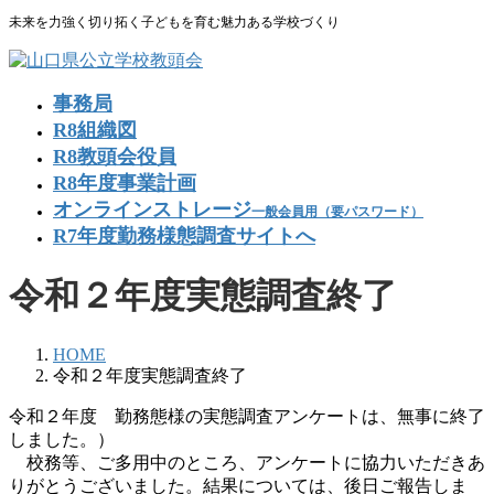
コ
ナ
未来を力強く切り拓く子どもを育む魅力ある学校づくり
ン
ビ
テ
ゲ
ン
ー
事務局
ツ
シ
R8組織図
に
ョ
R8教頭会役員
移
ン
R8年度事業計画
動
に
移
オンラインストレージ
一般会員用（要パスワード）
動
R7年度勤務様態調査サイトへ
令和２年度実態調査終了
HOME
令和２年度実態調査終了
令和２年度 勤務態様の実態調査アンケートは、無事に終了
しました。）
校務等、ご多用中のところ、アンケートに協力いただきあ
りがとうございました。結果については、後日ご報告しま