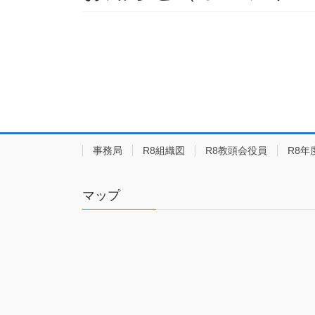
事務局
R8組織図
R8教頭会役員
R8年
マップ