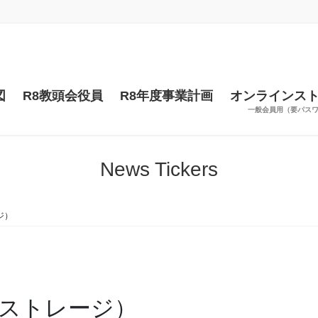
図
R8教頭会役員
R8年度事業計画
オンラインス
一般会員用（要パス
News Tickers
ジ）
ストレージ）