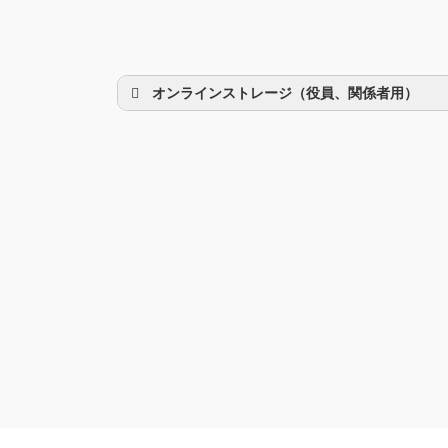
オンラインストレージ（役員、関係者用）
理事会議事録
研修部
調査部
法制部
会報部
会誌「かなめ」原稿（執筆者専用）