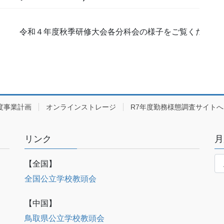
令和４年度秋季研修大会各分科会の様子をご覧ください。
度事業計画
オンラインストレージ
R7年度勤務様態調査サイトへ
リンク
月
月
【全国】
別
記
全国公立学校教頭会
事
表
【中国】
示
鳥取県公立学校教頭会