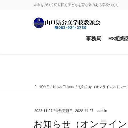
コ
ナ
未来を力強く切り拓く子どもを育む魅力ある学校づくり
ン
ビ
テ
ゲ
ン
ー
ツ
シ
に
ョ
事務局
R8組織
移
ン
動
に
移
動
HOME
News Tickers
お知らせ（オンラインストレー
2022-11-27
/ 最終更新日 :
2022-11-27
admin
お知らせ（オンライン