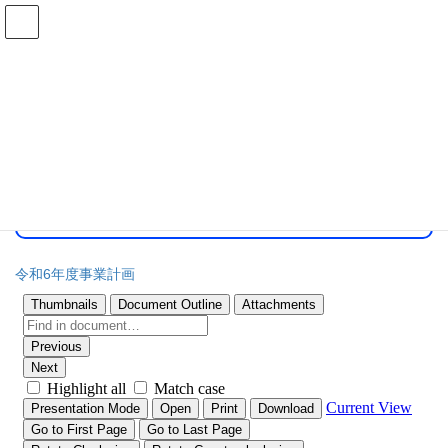
コ
ナ
ン
ビ
テ
ゲ
ン
ー
R６年度事業計画
ツ
シ
に
ョ
移
ン
HOME
R６年度事業計画
動
に
移
動
令和6年度 公立学校教頭会事業計画
令和6年度事業計画