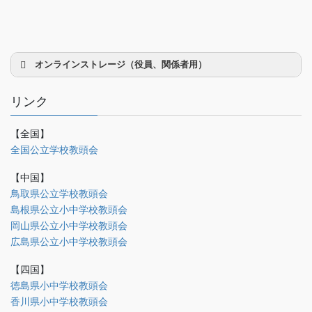
オンラインストレージ（役員、関係者用）
リンク
【全国】
理事会議事録
全国公立学校教頭会
研修部
【中国】
調査部
鳥取県公立学校教頭会
島根県公立小中学校教頭会
法制部
岡山県公立小中学校教頭会
会報部
広島県公立小中学校教頭会
会誌「かなめ」原稿（執筆者専用）
【四国】
徳島県小中学校教頭会
理事会専用
香川県小中学校教頭会
事務局関係