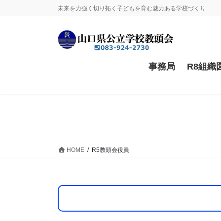
コ
ナ
未来を力強く切り拓く子どもを育む魅力ある学校づくり
ン
ビ
テ
ゲ
ン
ー
ツ
シ
に
ョ
事務局
R8組織
移
ン
動
に
移
動
HOME
R5教頭会役員