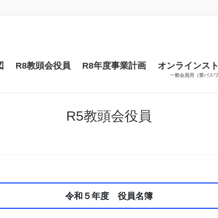
図
R8教頭会役員
R8年度事業計画
オンラインス
一般会員用（要パス
R5教頭会役員
令和５年度 役員名簿